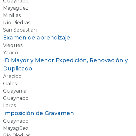
Guaynabo
Mayagüez
Minillas
Río Piedras
San Sebastián
Examen de aprendizaje
Vieques
Yauco
ID Mayor y Menor Expedición, Renovación y
Duplicado
Arecibo
Ciales
Guayama
Guaynabo
Lares
Imposición de Gravamen
Guaynabo
Mayagüez
Río Piedras